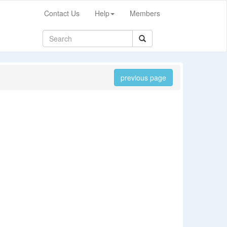
Contact Us
Help
Members
previous page