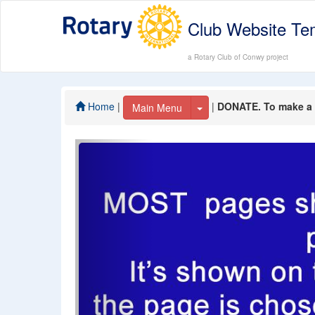
Club Website Te
a Rotary Club of Conwy project
Home
|
|
DONATE. To make a 
Toggle Dropdown
Main Menu